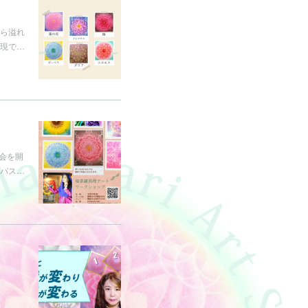
ら溢れ
現で…
会を開
パス…