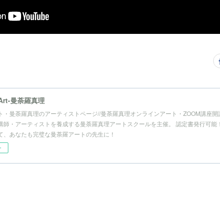
al Art-曼荼羅真理
ト・曼荼羅真理のアーティストページ//曼荼羅真理オンラインアート・ZOOM講座
講師・アーティストを養成する曼荼羅真理アートスクールを主催。 認定書発行可能
て、あなたも完璧な曼荼羅アートの先生に！
ー