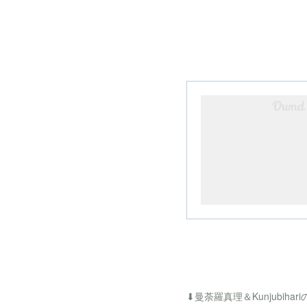
⬇︎曼荼羅真理＆Kunjubi