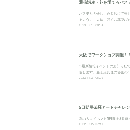
通信講座・花を愛でるパス
パステルの優しい色を広げて美
るように、大輪に咲くお花花び
2023.02.13 08:54
大阪でワークショプ開催！
✨最新情報イベントのお知らせ
催します。曼荼羅真理の秘密の
2022.11.24 08:05
5日間曼荼羅アートチャレ
夏の大大イベント5日間を3週連
2022.08.27 07:11