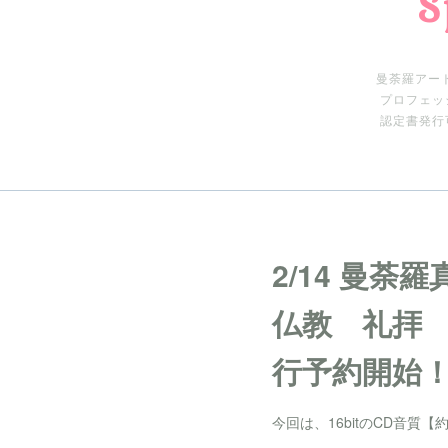
S
曼荼羅アー
プロフェッ
認定書発行
2/14 曼荼
仏教 礼拝 
行予約開始
今回は、16bitのCD音質