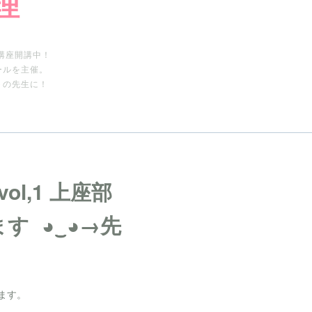
真理
講座開講中！
ールを主催。
トの先生に！
l,1 上座部
◕⁠‿⁠◕→先
けます。