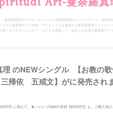
piritual Art-曼荼羅
ト・曼荼羅真理のアーティストページ//曼荼羅真理オンラインアート・ZOOM
ショナル曼荼羅アート講師・アーティストを養成する曼荼羅真理アートスク
可能！プラクティショナー・コースを受講して、あなたも完璧な曼荼羅アー
羅真理 のNEWシングル 【お教の歌vo
三帰依 五戒文】がに発売されます ⁠
！
【約200円】に加えて、★ハイレゾ24bitの音源【約300円】も、ご購入頂