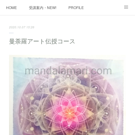
HOME
受講案内・NEW!
PROFILE
INFORMATION
講座購入ページ
動画講座 購入ページ
2020.10.07 15:26
SHOP・1
SHOP・2
お問い合わせ
ART WORK
曼荼羅アート伝授コース
全国・講師リスト