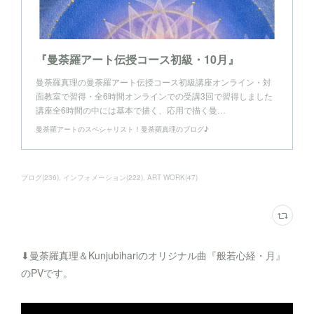
『曼荼羅アート伝授コース初級・10月』
曼荼羅真理の曼荼羅アート伝授コース初級講座オンライン・対
面教室で習得・全6時間オンラインでの受講3回で習得しました
講座全6時間の中には基本で描く、応用で描く曼…
曼荼羅アートのスペシャリスト！曼荼羅真理のブログ♪
ブログ
(
236
)
インフォメーション
(
222
)
ART WORK
(
47
)
⬇︎曼荼羅真理＆Kunjubihariのオリジナル曲『般若心経・月』
のPVです。