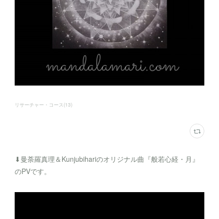
リサーチャー・コース
(
13
)
⬇︎曼荼羅真理＆Kunjubihariのオリジナル曲『般若心経・月』
のPVです。