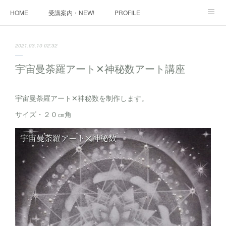
HOME
受講案内・NEW!
PROFILE
INFORMATION
講座購入ページ
動画講座 購入ページ
2021.03.10 02:32
SHOP・1
SHOP・2
お問い合わせ
ART WORK
宇宙曼荼羅アート✕神秘数アート講座
全国・講師リスト
宇宙曼荼羅アート✕神秘数を制作します。
サイズ・２０㎝角