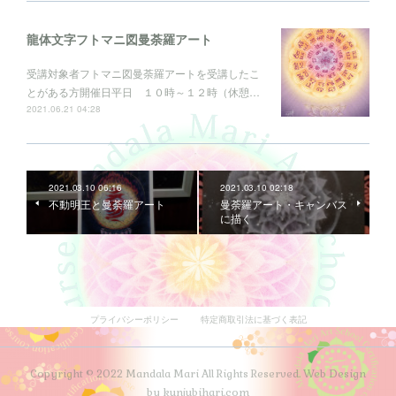
龍体文字フトマニ図曼荼羅アート
受講対象者フトマニ図曼荼羅アートを受講したこ
とがある方開催日平日 １０時～１２時（休憩…
2021.06.21 04:28
2021.03.10 06:16
2021.03.10 02:18
不動明王と曼荼羅アート
曼荼羅アート・キャンバス
に描く
プライバシーポリシー
特定商取引法に基づく表記
Copyright © 2022 Mandala Mari All Rights Reserved. Web Design
by kunjubihari.com