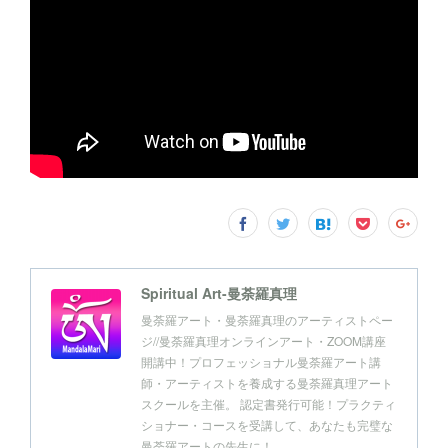
Spiritual Art-曼荼羅真理
曼荼羅アート・曼荼羅真理のアーティストペー
ジ//曼荼羅真理オンラインアート・ZOOM講座
開講中！プロフェッショナル曼荼羅アート講
師・アーティストを養成する曼荼羅真理アート
スクールを主催。 認定書発行可能！プラクティ
ショナー・コースを受講して、あなたも完璧な
曼荼羅アートの先生に！