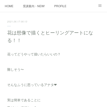
HOME
受講案内・NEW!
PROFILE
INFORMATION
講座購入ページ
動画講座 購入ページ
2021.06.17 06:13
SHOP・1
SHOP・2
お問い合わせ
ART WORK
花は想像で描くとヒーリングアートにな
る！！
全国・講師リスト
花ってどうやって描いたらいいの？
難しそう〜
そんなふうに思っているアナタ❤
実は簡単であることに