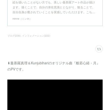
絵を描いたことがない方でも、美しい曼荼羅アート作品が描け
ます。描くことで、自分の潜在意識ととながり、観ることで、
自分自身が癒されていくことを実感していただけます。こち…
minne（ミンネ）
ブログ
(
236
)
インフォメーション
(
222
)
⬇︎曼荼羅真理＆Kunjubihariのオリジナル曲『般若心経・月』
のPVです。