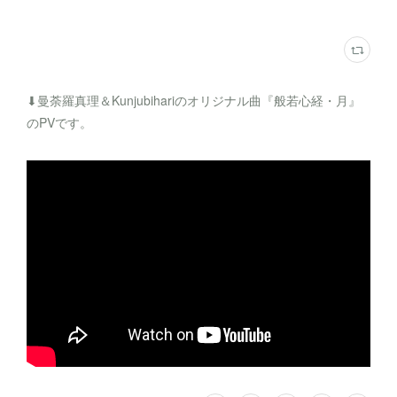
⬇︎曼荼羅真理＆Kunjubihariのオリジナル曲『般若心経・月』
のPVです。