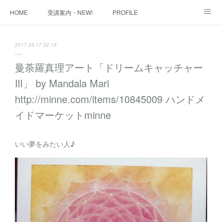
HOME
受講案内・NEW!
PROFILE
INFORMATION
講座購入ページ
動画講座 購入ページ
2017.09.17 22:19
SHOP・1
SHOP・2
お問い合わせ
ART WORK
曼荼羅真理アート「ドリームキャッチャー
Ⅲ」 by Mandala Mari
全国・講師リスト
http://minne.com/items/10845009 ハンドメ
イドマーケットminne
いい夢をみたい人♪