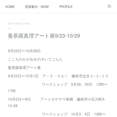
HOME
受講案内・NEW!
PROFILE
INFORMATION
講座購入ページ
動画講座 購入ページ
2017.09.20 14:05
SHOP・1
SHOP・2
お問い合わせ
ART WORK
曼荼羅真理アート展9/23-10/29
全国・講師リスト
9月23日〜10月28日
こころのかがみをのぞいてごらん
曼荼羅真理アート展
9月23日〜10月1日 ア・テ・スエ！ 藤枝市志太１−２−１０
ワークショップ 9月26、30日 12時〜
17時
10月2日〜8日 アートカゲヤマ画廊 藤枝市小石川町4-
10-28
ワークショップ 10月3、5日 12時〜