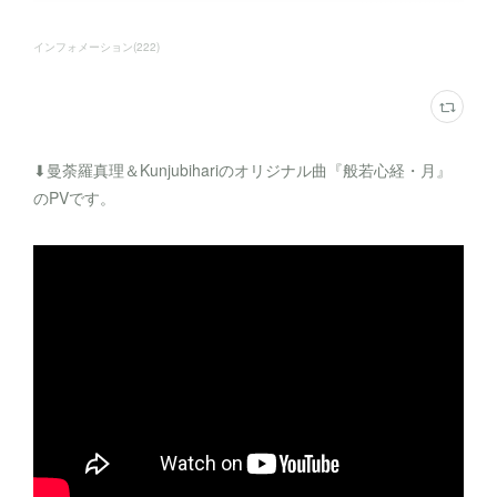
インフォメーション
(
222
)
⬇︎曼荼羅真理＆Kunjubihariのオリジナル曲『般若心経・月』
のPVです。