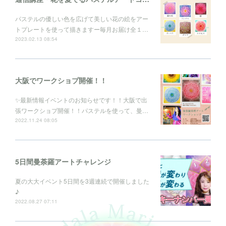
パステルの優しい色を広げて美しい花の絵をアー
トプレートを使って描きますー毎月お届け全１…
2023.02.13 08:54
大阪でワークショプ開催！！
✨最新情報イベントのお知らせです！！大阪で出
張ワークショプ開催！！パステルを使って、曼…
2022.11.24 08:05
5日間曼荼羅アートチャレンジ
夏の大大イベント5日間を3週連続で開催しました
♪
2022.08.27 07:11