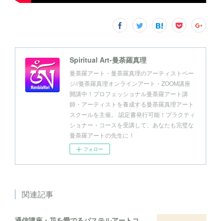
Spiritual Art-曼荼羅真理
曼荼羅アート・曼荼羅真理のアーティストペー
ジ//曼荼羅真理オンラインアート・ZOOM講座
開講中！プロフェッショナル曼荼羅アート講
師・アーティストを養成する曼荼羅真理アート
スクールを主催。 認定書発行可能！プラクティ
ショナー・コースを受講して、あなたも完璧な
曼荼羅アートの先生に！
フォロー
関連記事
通信講座・花を愛でるパステルアートコレクション