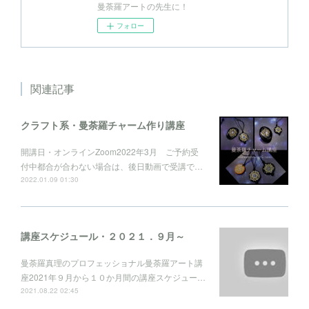
曼荼羅アートの先生に！
フォロー
関連記事
クラフト系・曼荼羅チャーム作り講座
開講日・オンラインZoom2022年3月 ご予約受
付中都合が合わない場合は、後日動画で受講で…
2022.01.09 01:30
講座スケジュール・２０２１．９月～
曼荼羅真理のプロフェッショナル曼荼羅アート講
座2021年９月から１０か月間の講座スケジュー…
2021.08.22 02:45