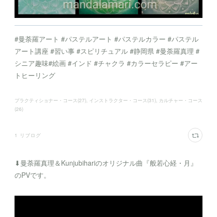
#曼荼羅アート #パステルアート #パステルカラー #パステル
アート講座 #習い事 #スピリチュアル #静岡県 #曼荼羅真理 #
シニア趣味#絵画 #インド #チャクラ #カラーセラピー #アー
トヒーリング
プラクティショナー・コース
(
27
)
インストラクター・コース
(
31
)
カルチャー・コース
(
26
)
1
リブログ
⬇︎曼荼羅真理＆Kunjubihariのオリジナル曲『般若心経・月』
のPVです。