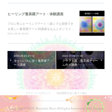
ヒーリング曼荼羅アート・体験講座
プロに学ぶヒーリングアート！誰にでも習得でき
る美しい曼荼羅アート30講座をなんとオンライ…
2021.06.30 00:00
2022.05.22 01:12
2022.01.09 01:30
キャンバスに描く曼荼羅ア
クラフト系・曼荼羅チャー
ート講座
ム作り講座
プライバシーポリシー
特定商取引法に基づく表記
Copyright © 2022 Mandala Mari All Rights Reserved. Web Design