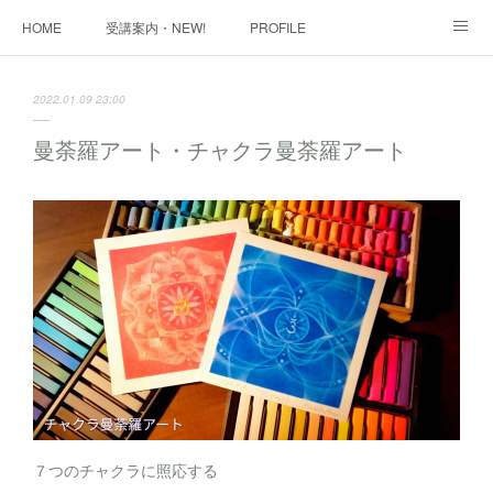
HOME
受講案内・NEW!
PROFILE
INFORMATION
講座購入ページ
動画講座 購入ページ
2022.01.09 23:00
SHOP・1
SHOP・2
お問い合わせ
ART WORK
曼荼羅アート・チャクラ曼荼羅アート
全国・講師リスト
７つのチャクラに照応する