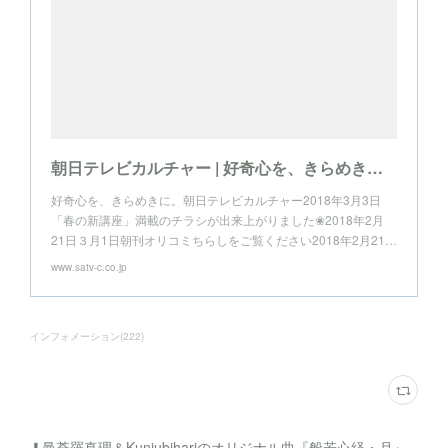
朝日テレビカルチャー | 好奇心を、きらめきに。
好奇心を、きらめきに。朝日テレビカルチャー2018年3月3日
「春の新講座」満載のチラシが出来上がりました❀2018年2月
21日３月1日朝刊オリコミちらしをご覧ください2018年2月21…
www.satv-c.co.jp
インフォメーション
(
222
)
⬇︎曼荼羅真理＆Kunjubihariのオリジナル曲『般若心経・月』