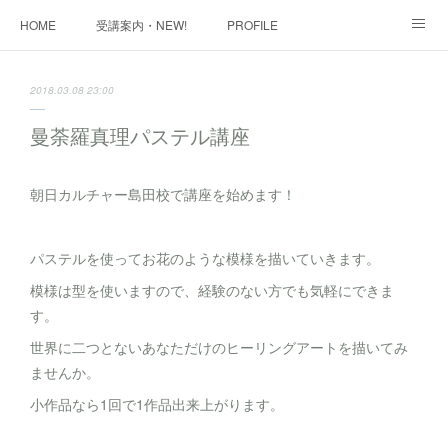
HOME
受講案内・NEW!
PROFILE
INFORMATION
講座購入ページ
動画講座 購入ページ
2018.03.08 23:00
SHOP・1
SHOP・2
お問い合わせ
ART WORK
曼荼羅真理パステル講座
全国・講師リスト
朝日カルチャー島田校で講座を始めます！
パステルを使ってお花のような模様を描いていきます。
模様は型を使いますので、経験のない方でも気軽にできま
す。
世界に二つとないあなただけのヒーリングアートを描いてみ
ませんか。
小作品なら1回で1作品出来上がります。