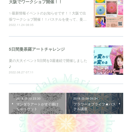
大阪でワークショプ開催！！
✨最新情報イベントのお知らせです！！大阪で出
張ワークショプ開催！！パステルを使って、曼…
2022.11.24 08:05
5日間曼荼羅アートチャレンジ
夏の大大イベント5日間を3週連続で開催しました
♪
2022.08.27 07:11
2018.03.13 23:30
2018.03.08 06:34
マンダラアートがすぐ描け
フラワーオブライフ★パス
ちゃうセット
テル講座