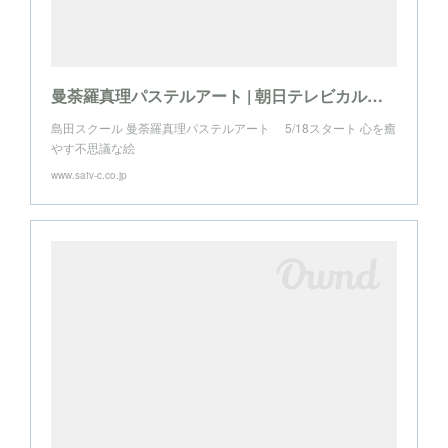
曼荼羅真理パステルアート | 朝日テレビカルチャー 島田スクール
島田スクール 曼荼羅真理パステルアート 5/18スタート 心を癒
やす不思議な絵
www.satv-c.co.jp