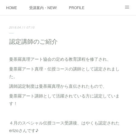
HOME
受講案内・NEW!
PROFILE
INFORMATION
講座購入ページ
動画講座 購入ページ
2018.04.11 07:10
SHOP・1
SHOP・2
お問い合わせ
ART WORK
認定講師のご紹介
全国・講師リスト
曼荼羅真理アート協会の定める教育課程を修了され、
曼荼羅アート真理・伝授コースの講師として認定されまし
た。
講師認定制度は曼荼羅真理から直伝されたもので、
曼荼羅アート講師として活躍されている方に認定していま
す！
４月のスペシャル伝授コース受講後、はやくも認定された
erizoさんです♪