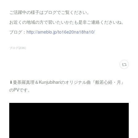
ご活躍中の様子はブログでご覧ください。
お近くの地域の方で習いたいかたも是非ご連絡くださいね。
ブログ：
http://ameblo.jp/to16e20na18ha10/
ブログ
(
236
)
⬇︎曼荼羅真理＆Kunjubihariのオリジナル曲『般若心経・月』
のPVです。