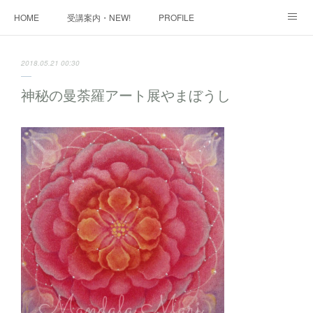
HOME
受講案内・NEW!
PROFILE
INFORMATION
講座購入ページ
動画講座 購入ページ
2018.05.21 00:30
SHOP・1
SHOP・2
お問い合わせ
ART WORK
神秘の曼荼羅アート展やまぼうし
全国・講師リスト