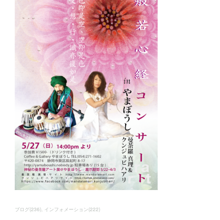
ブログ
(
236
)
インフォメーション
(
222
)