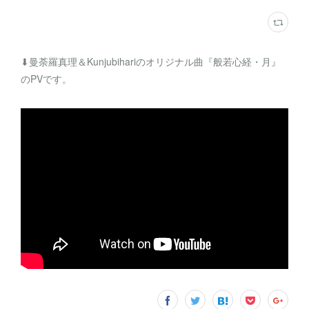
⬇︎曼荼羅真理＆Kunjubihariのオリジナル曲『般若心経・月』
のPVです。