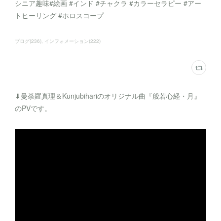
シニア趣味#絵画 #インド #チャクラ #カラーセラピー #アー
トヒーリング #ホロスコープ
ブログ
(
236
)
インフォメーション
(
222
)
⬇︎曼荼羅真理＆Kunjubihariのオリジナル曲『般若心経・月』
のPVです。