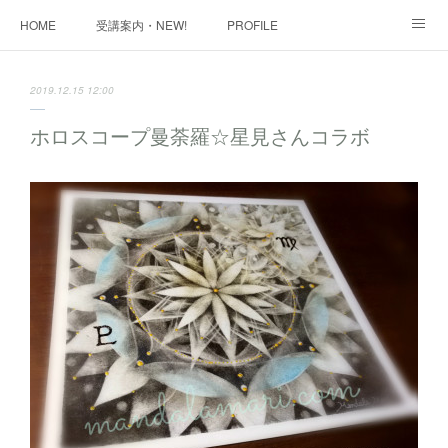
HOME
受講案内・NEW!
PROFILE
INFORMATION
講座購入ページ
動画講座 購入ページ
2019.12.15 12:00
SHOP・1
SHOP・2
お問い合わせ
ART WORK
ホロスコープ曼荼羅☆星見さんコラボ
全国・講師リスト