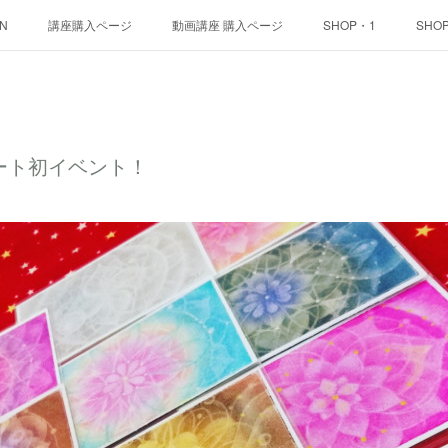
ON
講座購入ページ
動画講座 購入ページ
SHOP・1
SHO
アート初イベント！