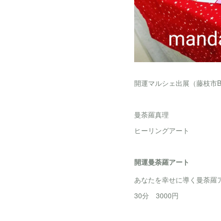
開運マルシェ出展（藤枝市Bi
曼荼羅真理
ヒーリングアート
開運曼荼羅アート
あなたを幸せに導く曼荼羅
30分 3000円