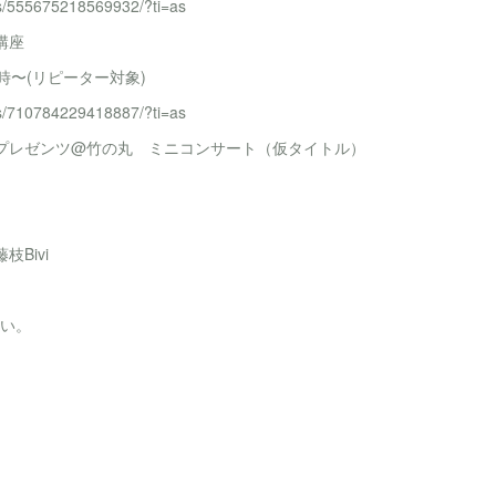
ts/555675218569932/?ti=as
講座
3時〜(リピーター対象)
ts/710784229418887/?ti=as
オプレゼンツ@竹の丸 ミニコンサート（仮タイトル）
Bivi
さい。