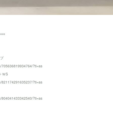
※※※
ップ
ts/705636819934764/?ti=as
トＷS
ts/821174291635237/?ti=as
ts/804041433342540/?ti=as