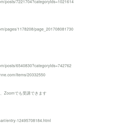
com/posts/7221704?categoryIds=1021614
.com/pages/1178208/page_201708081730
com/posts/6540830?categoryIds=742762
ne.com/items/20332550
、Zoomでも受講できます
mari/entry-12495708184.html