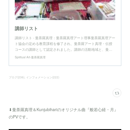
講師リスト
講師リスト - 曼荼羅真理：曼荼羅真理アート理事曼荼羅真理アー
ト協会の定める教育課程を修了され、曼荼羅アート真理・伝授
コースの講師として認定されました。講師の活動地域と、曼…
Spiritual Art-曼荼羅真理
ブログ
(
236
)
インフォメーション
(
222
)
⬇︎曼荼羅真理＆Kunjubihariのオリジナル曲『般若心経・月』
のPVです。