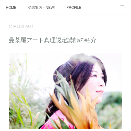
HOME
受講案内・NEW!
PROFILE
INFORMATION
講座購入ページ
動画講座 購入ページ
2019.12.23 06:39
SHOP・1
SHOP・2
お問い合わせ
ART WORK
曼荼羅アート真理認定講師の紹介
全国・講師リスト