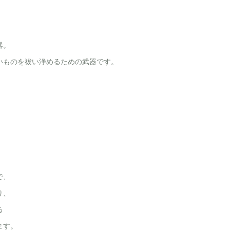
器。
いものを祓い浄めるための武器です。
で、
り、
る
ます。