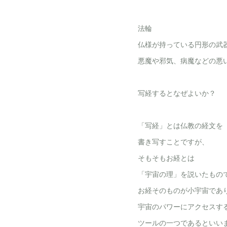
法輪
仏様が持っている円形の武
悪魔や邪気、病魔などの悪
写経するとなぜよいか？
「写経」とは仏教の経文を
書き写すことですが、
そもそもお経とは
「宇宙の理」を説いたもの
お経そのものが小宇宙であ
宇宙のパワーにアクセスす
ツールの一つであるといい