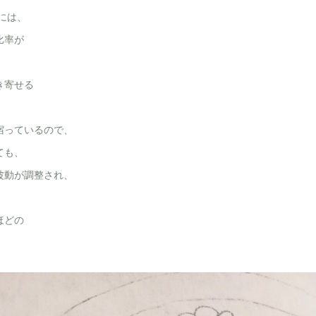
 には、
比率が
き寄せる
宿っているので、
ても、
波動が調整され、
ほどの