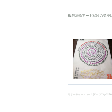
般若法輪アート写経の講座
リサーチャー・コース
(
13
)
ブログ
(
236