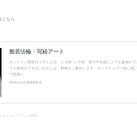
はこちら
般若法輪・写経アート
オンライン開催日５月１２日 １４時~１６時 受付中全国どこでも参加がで
アル参加ができないかたには、動画をご案内します。オンラインで一緒に描
で受講し
Spiritual Art-曼荼羅真理
)
インフォメーション
(
222
)