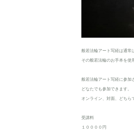
般若法輪アート写経は通常
その般若法輪のお手本を使
般若法輪アート写経に参加
どなたでも参加できます。
オンライン、対面、どちら
受講料
１００００円