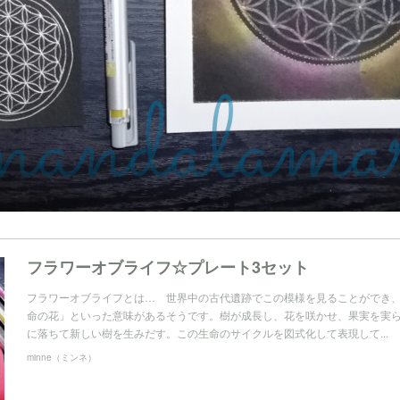
フラワーオブライフ☆プレート3セット
フラワーオブライフとは… 世界中の古代遺跡でこの模様を見ることができ
命の花」といった意味があるそうです。樹が成長し、花を咲かせ、果実を実
に落ちて新しい樹を生みだす。この生命のサイクルを図式化して表現して...
minne（ミンネ）