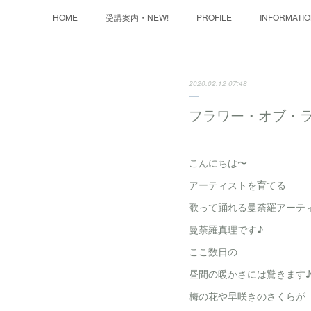
HOME
受講案内・NEW!
PROFILE
INFORMATI
2020.02.12 07:48
フラワー・オブ・ラ
こんにちは〜
アーティストを育てる
歌って踊れる曼荼羅アーテ
曼荼羅真理です♪
ここ数日の
昼間の暖かさには驚きます
梅の花や早咲きのさくらが