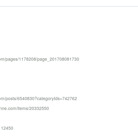
.com/pages/1178208/page_201708081730
com/posts/6540830?categoryIds=742762
e.com/items/20332550
1112450