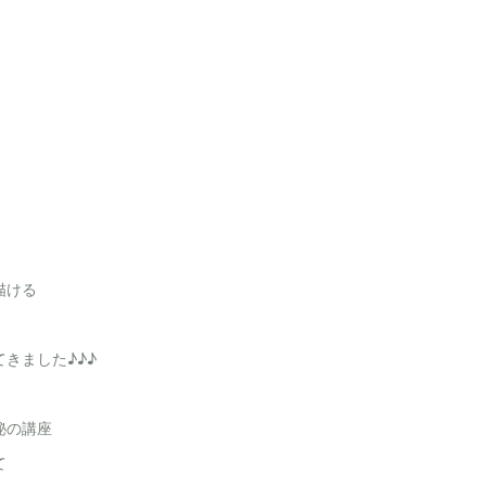
描ける
きました♪♪♪
秘の講座
て