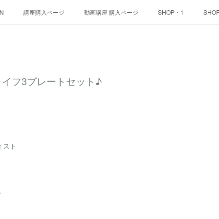
ON
講座購入ページ
動画講座 購入ページ
SHOP・1
SHO
イフ3プレートセット♪
ィスト
♪