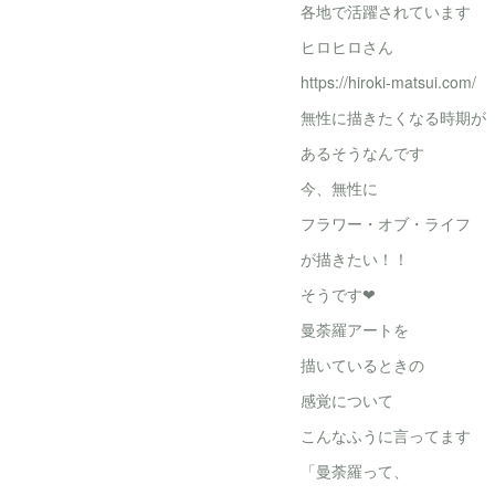
各地で活躍されています
ヒロヒロさん
https://hiroki-matsui.com/
無性に描きたくなる時期が
あるそうなんです
今、無性に
フラワー・オブ・ライフ
が描きたい！！
そうです❤
曼荼羅アートを
描いているときの
感覚について
こんなふうに言ってます
「曼荼羅って、