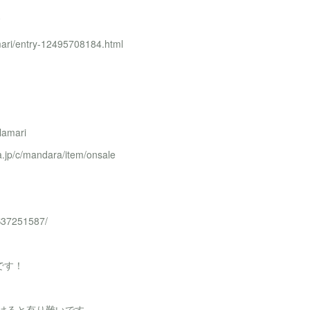
mari/entry-12495708184.html
lamari
.jp/c/mandara/item/onsale
/S37251587/
です！
だけると有り難いです。