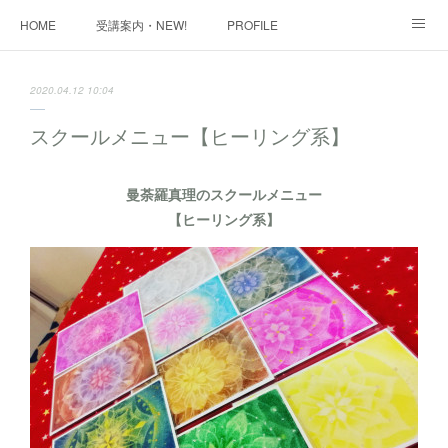
HOME
受講案内・NEW!
PROFILE
INFORMATION
講座購入ページ
動画講座 購入ページ
2020.04.12 10:04
SHOP・1
SHOP・2
お問い合わせ
ART WORK
スクールメニュー【ヒーリング系】
全国・講師リスト
曼荼羅真理のスクールメニュー
【ヒーリング系】