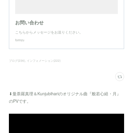
お問い合わせ
こちらからメッセージをお送りください。
formzu
ブログ
(
236
)
インフォメーション
(
222
)
⬇︎曼荼羅真理＆Kunjubihariのオリジナル曲『般若心経・月』
のPVです。