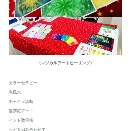
〈マジカルアートヒーリング〉
カラーセラピー
色風水
チャクラ診断
曼荼羅アート
インド数霊術
などを組み合わせて