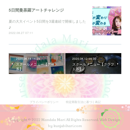
5日間曼荼羅アートチャレンジ
夏の大大イベント5日間を3週連続で開催しました
♪
2022.08.27 07:11
2020.04.14 14:25
2020.04.12 09:30
スクールメニュー【アート
スクールメニュー【クラフ
系】
ト系】
プライバシーポリシー
特定商取引法に基づく表記
Copyright © 2022 Mandala Mari All Rights Reserved. Web Design
by kunjubihari.com