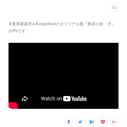
⬇︎曼荼羅真理＆Kunjubihariのオリジナル曲『般若心経・月』
のPVです。