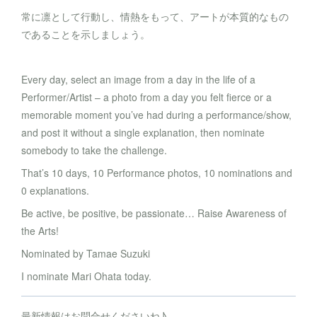
常に凛として行動し、情熱をもって、アートが本質的なもの
であることを示しましょう。
Every day, select an image from a day in the life of a
Performer/Artist – a photo from a day you felt fierce or a
memorable moment you’ve had during a performance/show,
and post it without a single explanation, then nominate
somebody to take the challenge.
That’s 10 days, 10 Performance photos, 10 nominations and
0 explanations.
Be active, be positive, be passionate… Raise Awareness of
the Arts!
Nominated by Tamae Suzuki
I nominate Mari Ohata today.
最新情報はお問合せくださいね♪