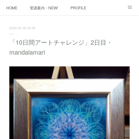
HOME
受講案内・NEW!
PROFILE
INFORMATION
講座購入ページ
動画講座 購入ページ
2020.05.06 00:36
SHOP・1
SHOP・2
お問い合わせ
ART WORK
「10日間アートチャレンジ」2日目・
mandalamari
全国・講師リスト