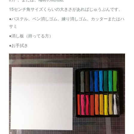
15センチ角サイズくらいの大きさがあればじゅうぶんです。
●パステル、ペン消しゴム、練り消しゴム、カッターまたはハ
サミ
●消し板（持ってる方）
●お手拭き