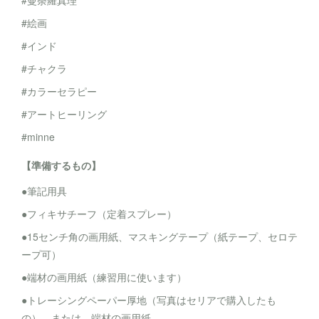
#曼荼羅真理
#絵画
#インド
#チャクラ
#カラーセラピー
#アートヒーリング
#minne
【準備するもの】
●筆記用具
●フィキサチーフ（定着スプレー）
●15センチ角の画用紙、マスキングテープ（紙テープ、セロテ
ープ可）
●端材の画用紙（練習用に使います）
●トレーシングペーパー厚地（写真はセリアで購入したも
の）、または、端材の画用紙