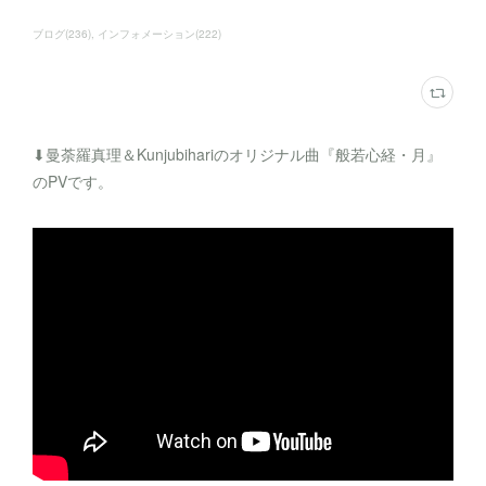
ブログ
(
236
)
インフォメーション
(
222
)
⬇︎曼荼羅真理＆Kunjubihariのオリジナル曲『般若心経・月』
のPVです。