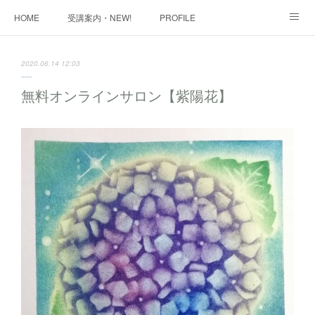
HOME
受講案内・NEW!
PROFILE
INFORMATION
講座購入ページ
動画講座 購入ページ
2020.06.14 12:03
SHOP・1
SHOP・2
お問い合わせ
ART WORK
無料オンラインサロン【紫陽花】
全国・講師リスト