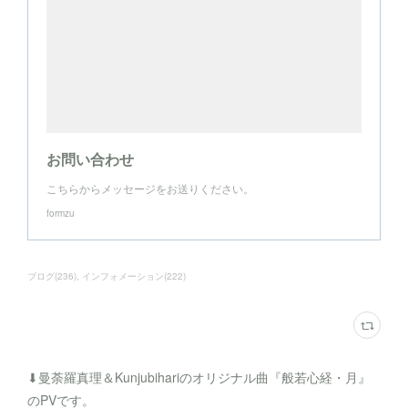
お問い合わせ
こちらからメッセージをお送りください。
formzu
ブログ
(
236
)
インフォメーション
(
222
)
⬇︎曼荼羅真理＆Kunjubihariのオリジナル曲『般若心経・月』
のPVです。