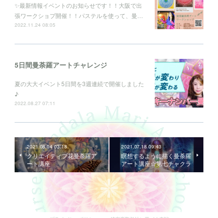
✨最新情報イベントのお知らせです！！大阪で出
張ワークショプ開催！！パステルを使って、曼…
2022.11.24 08:05
5日間曼荼羅アートチャレンジ
夏の大大イベント5日間を3週連続で開催しました
♪
2022.08.27 07:11
2021.08.04 03:18
2021.07.18 09:43
クリエイティブ花曼荼羅ア
瞑想するように描く曼荼羅
ート講座
アート講座☆第七チャクラ