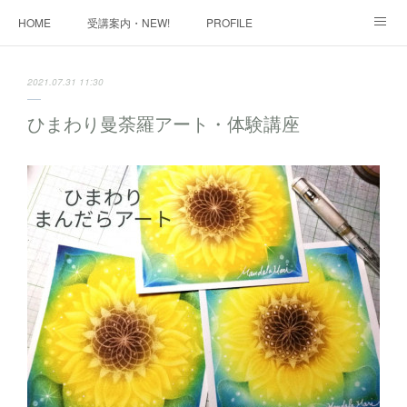
HOME
受講案内・NEW!
PROFILE
INFORMATION
講座購入ページ
動画講座 購入ページ
2021.07.31 11:30
SHOP・1
SHOP・2
お問い合わせ
ART WORK
ひまわり曼荼羅アート・体験講座
全国・講師リスト