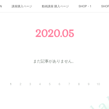
ON
講座購入ページ
動画講座 購入ページ
SHOP・1
SHO
2020
.
05
まだ記事がありません。
1
2
3
4
5
6
7
8
9
10