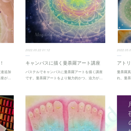
2022.05.22 01:12
2022.05.0
！
キャンバスに描く曼荼羅アート講座
アトリ
友達追加
パステルでキャンバスに曼荼羅アートを描く講座
曼荼羅
講座が…
です。曼荼羅アートをより魅力的かつ、迫力が…
れ、曼