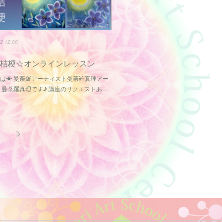
2 12:00
の桔梗☆オンラインレッスン
は☀ 曼荼羅アーティスト曼荼羅真理アー
 曼荼羅真理です♪ 講座のリクエストあ…