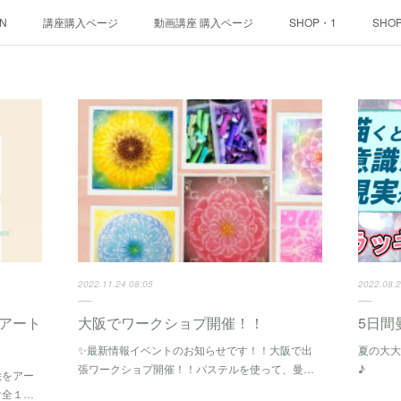
ON
講座購入ページ
動画講座 購入ページ
SHOP・1
SHO
2022.11.24 08:05
2022.08.2
アート
大阪でワークショプ開催！！
5日間
✨最新情報イベントのお知らせです！！大阪で出
夏の大大
張ワークショプ開催！！パステルを使って、曼…
♪
絵をアー
け全１…