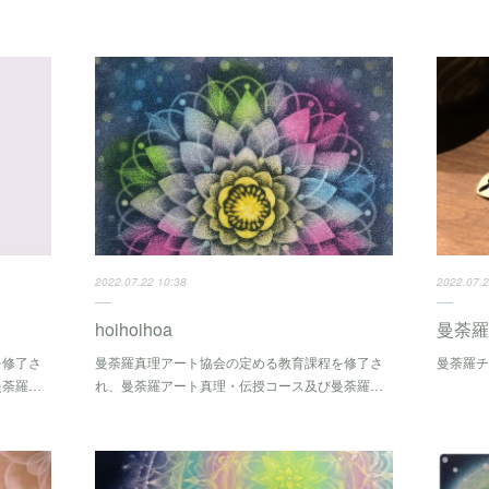
2022.07.22 10:38
2022.07.2
hoihoihoa
曼荼羅
を修了さ
曼荼羅真理アート協会の定める教育課程を修了さ
曼荼羅
曼荼羅…
れ、曼荼羅アート真理・伝授コース及び曼荼羅…