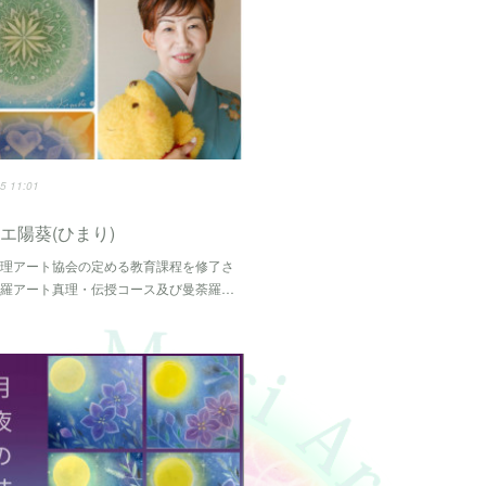
5 11:01
エ陽葵(ひまり)
真理アート協会の定める教育課程を修了さ
荼羅アート真理・伝授コース及び曼荼羅…