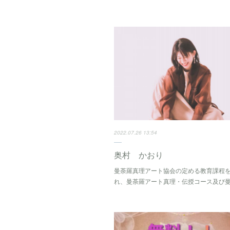
2022.07.26 13:54
奥村 かおり
曼荼羅真理アート協会の定める教育課程
れ、曼荼羅アート真理・伝授コース及び