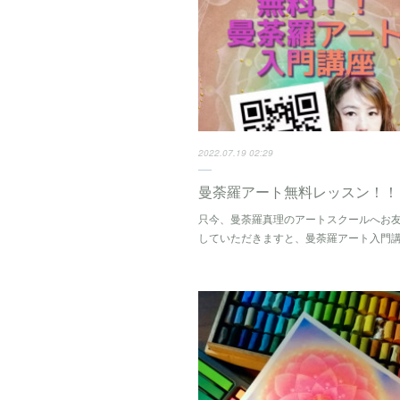
2022.07.19 02:29
曼荼羅アート無料レッスン！！
只今、曼荼羅真理のアートスクールへお
していただきますと、曼荼羅アート入門