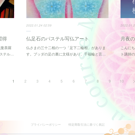
2022.01.24 02:59
2022.01.2
習得
仏足石のパステル写仏アート
月夜
花曼荼羅
仏さまの三十二相の一つ「足下二輪相」がありま
こんにち
ステル…
す。ブッダの足の裏に文様があり、千福輪と言…
ト講師の
1
2
3
4
5
6
7
8
9
10
プライバシーポリシー
特定商取引法に基づく表記