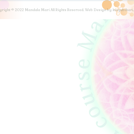
right © 2022 Mandala Mari All Rights Reserved. Web Design by kunjubihar