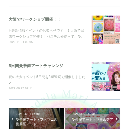
大阪でワークショプ開催！！
✨最新情報イベントのお知らせです！！大阪で出
張ワークショプ開催！！パステルを使って、曼…
2022.11.24 08:05
5日間曼荼羅アートチャレンジ
夏の大大イベント5日間を3週連続で開催しました
♪
2022.08.27 07:11
2021.06.21 04:00
2021.06.01 12:31
曼荼羅アート・フトマニ図
曼荼羅アート・花曼荼羅ア
曼荼羅アート
ート