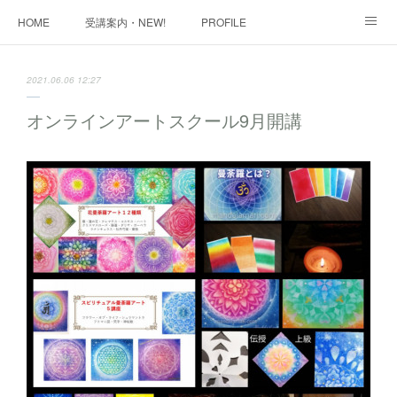
HOME
受講案内・NEW!
PROFILE
INFORMATION
講座購入ページ
動画講座 購入ページ
2021.06.06 12:27
SHOP・1
SHOP・2
お問い合わせ
ART WORK
オンラインアートスクール9月開講
全国・講師リスト