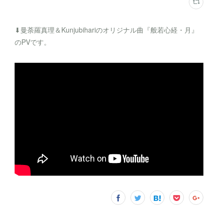
⬇︎曼荼羅真理＆Kunjubihariのオリジナル曲『般若心経・月』
のPVです。