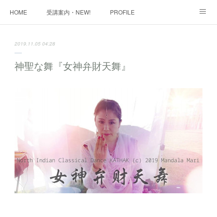
HOME
受講案内・NEW!
PROFILE
INFORMATION
講座購入ページ
動画講座 購入ページ
2019.11.05 04:28
SHOP・1
SHOP・2
お問い合わせ
ART WORK
神聖な舞『女神弁財天舞』
全国・講師リスト