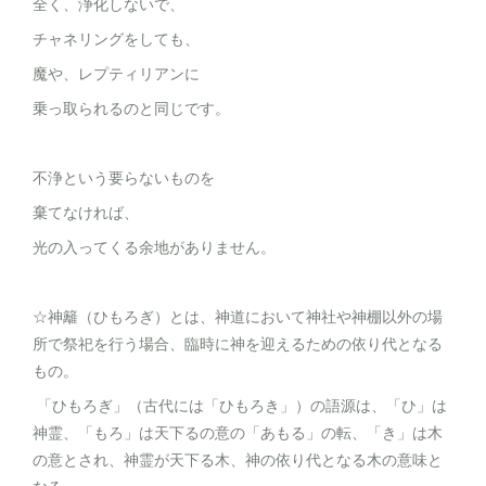
全く、浄化しないで、
チャネリングをしても、
魔や、レプティリアンに
乗っ取られるのと同じです。
不浄という要らないものを
棄てなければ、
光の入ってくる余地がありません。
☆神籬（ひもろぎ）とは、神道において神社や神棚以外の場
所で祭祀を行う場合、臨時に神を迎えるための依り代となる
もの。
「ひもろぎ」（古代には「ひもろき」）の語源は、「ひ」は
神霊、「もろ」は天下るの意の「あもる」の転、「き」は木
の意とされ、神霊が天下る木、神の依り代となる木の意味と