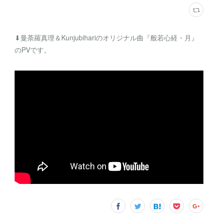
⬇︎曼荼羅真理＆Kunjubihariのオリジナル曲『般若心経・月』
のPVです。