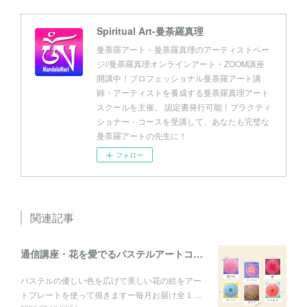
Spiritual Art-曼荼羅真理
曼荼羅アート・曼荼羅真理のアーティストペー
ジ//曼荼羅真理オンラインアート・ZOOM講座
開講中！プロフェッショナル曼荼羅アート講
師・アーティストを養成する曼荼羅真理アート
スクールを主催。 認定書発行可能！プラクティ
ショナー・コースを受講して、あなたも完璧な
曼荼羅アートの先生に！
フォロー
関連記事
通信講座・花を愛でるパステルアートコレクション
パステルの優しい色を広げて美しい花の絵をアー
トプレートを使って描きますー毎月お届け全１…