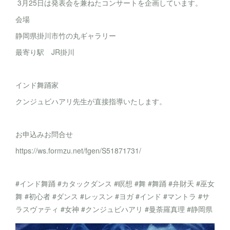
3月25日は発表会を兼ねたコンサートを企画しています。
会場
静岡県掛川市竹の丸ギャラリー
最寄り駅 JR掛川
インド舞踊家
クンジュビハアリ先生が直接指導いたします。
お申込みお問合せ
https://ws.formzu.net/fgen/S51871731/
#インド舞踊 #カタックダンス #瞑想 #舞 #舞踊 #弁財天 #巫女
舞 #初心者 #ダンス #レッスン #ヨガ #インド #マントラ #サ
ラスヴァティ #女神 #クンジュビハアリ #曼荼羅真理 #静岡県