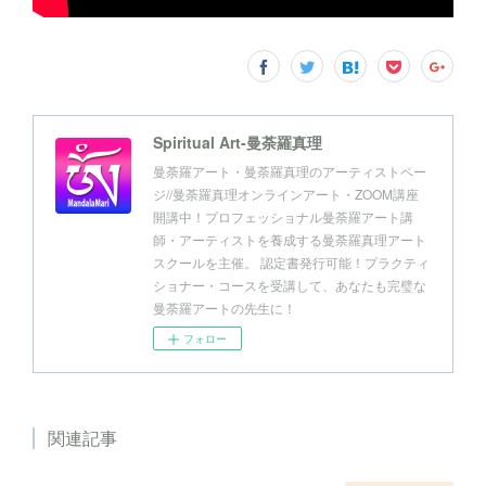
Spiritual Art-曼荼羅真理
曼荼羅アート・曼荼羅真理のアーティストペー
ジ//曼荼羅真理オンラインアート・ZOOM講座
開講中！プロフェッショナル曼荼羅アート講
師・アーティストを養成する曼荼羅真理アート
スクールを主催。 認定書発行可能！プラクティ
ショナー・コースを受講して、あなたも完璧な
曼荼羅アートの先生に！
フォロー
関連記事