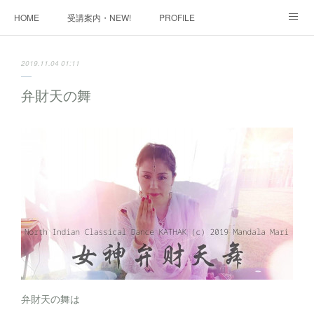
HOME
受講案内・NEW!
PROFILE
INFORMATION
講座購入ページ
動画講座 購入ページ
2019.11.04 01:11
SHOP・1
SHOP・2
お問い合わせ
ART WORK
弁財天の舞
全国・講師リスト
弁財天の舞は