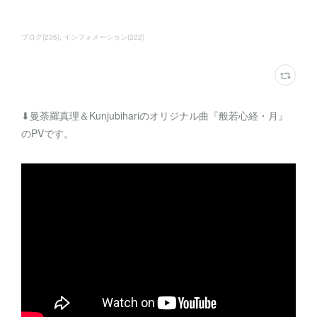
ブログ
(
236
)
インフォメーション
(
222
)
⬇︎曼荼羅真理＆Kunjubihariのオリジナル曲『般若心経・月』
のPVです。