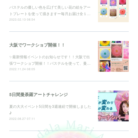
パステルの優しい色を広げて美しい花の絵をアー
トプレートを使って描きますー毎月お届け全１…
2023.02.13 08:54
大阪でワークショプ開催！！
✨最新情報イベントのお知らせです！！大阪で出
張ワークショプ開催！！パステルを使って、曼…
2022.11.24 08:05
5日間曼荼羅アートチャレンジ
夏の大大イベント5日間を3週連続で開催しました
♪
2022.08.27 07:11