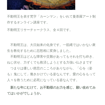
不動明王を表す梵字「カーンマン」をいれて曼荼羅アート制
作するオンライン講座です。
不動明王リサーチャークラス、全４回です。
不動明王は、大日如来の化身です。一筋縄ではいかない衆
生を教化するために忿怒相に変身しました。
不動明王はどんな障害や災難があってもそれを打ち砕き、
ねじ伏せ、力ずくでも救済しようとする力強い仏さまです
つまりは優しい慈悲のこころがありながら、「心を（姿
も）鬼にして」働きかけている姿なんです。愛の心をもって
人々を救うために必死になっている姿なんです。
新たな年にむけて、
お不動様のお力を感じ、願い改めてみ
てはいかがでしょうか。