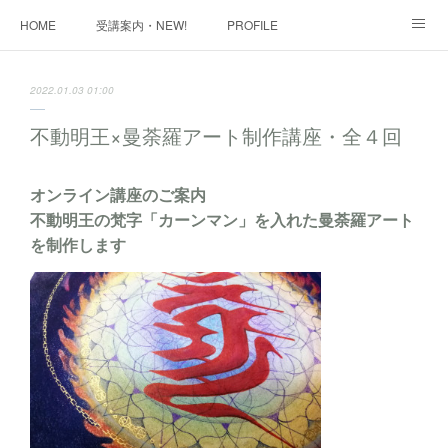
HOME
受講案内・NEW!
PROFILE
INFORMATION
講座購入ページ
動画講座 購入ページ
2022.01.03 01:00
SHOP・1
SHOP・2
お問い合わせ
ART WORK
不動明王×曼荼羅アート制作講座・全４回
全国・講師リスト
オンライン講座のご案内
不動明王の梵字「カーンマン」を入れた曼荼羅アート
を制作します