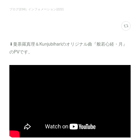
ブログ
(
236
)
インフォメーション
(
222
)
⬇︎曼荼羅真理＆Kunjubihariのオリジナル曲『般若心経・月』
のPVです。