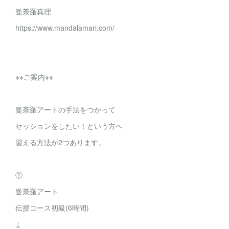
曼荼羅真理
https://www.mandalamari.com/
※※ご案内※※
曼荼羅アートの手法をつかって
セッションをしたい！という方へ
習える方法が2つあります。
①
曼荼羅アート
伝授コース初級(6時間)
↓