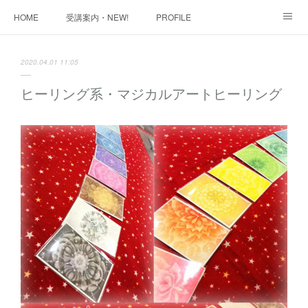
HOME
受講案内・NEW!
PROFILE
INFORMATION
講座購入ページ
動画講座 購入ページ
2020.04.01 11:05
SHOP・1
SHOP・2
お問い合わせ
ART WORK
ヒーリング系・マジカルアートヒーリング
全国・講師リスト