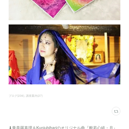
ブログ
(
236
)
講座案内
(
27
)
⬇︎曼荼羅真理＆Kunjubihariのオリジナル曲『般若心経・月』