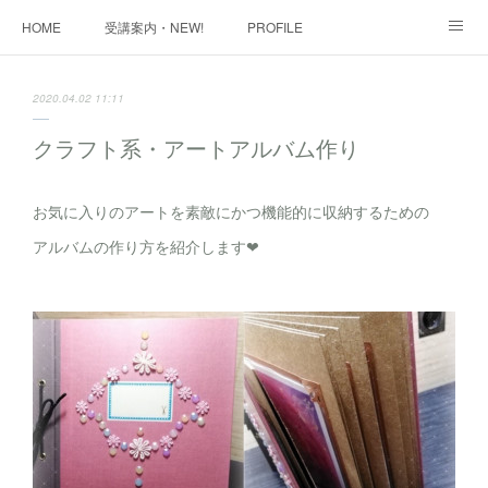
HOME
受講案内・NEW!
PROFILE
INFORMATION
講座購入ページ
動画講座 購入ページ
2020.04.02 11:11
SHOP・1
SHOP・2
お問い合わせ
ART WORK
クラフト系・アートアルバム作り
全国・講師リスト
お気に入りのアートを素敵にかつ機能的に収納するための
アルバムの作り方を紹介します❤