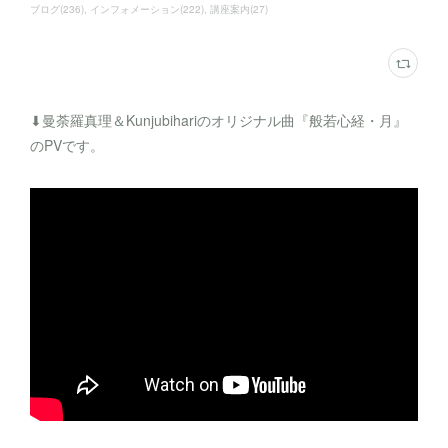
ブログ
(
236
)
インフォメーション
(
222
)
講座案内
(
27
)
⬇︎曼荼羅真理＆Kunjubihariのオリジナル曲『般若心経・月』
のPVです。